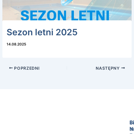
Sezon letni 2025
14.08.2025
POPRZEDNI
NASTĘPNY
B
B
N
b