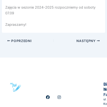
Zajęcia w sezonie 2024-2025 rozpoczniemy od soboty
07.09
Zapraszamy!
POPRZEDNI
NASTĘPNY
B
B
N
b
Fa
F
I
a
n
ul.
c
s
Ko
e
t