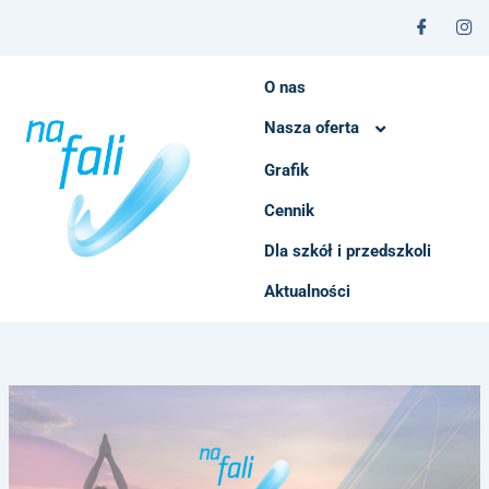
Przejdź
do
treści
O nas
Nasza oferta
Grafik
Instruktorzy
Cennik
Dla szkół i przedszkoli
Aktualności